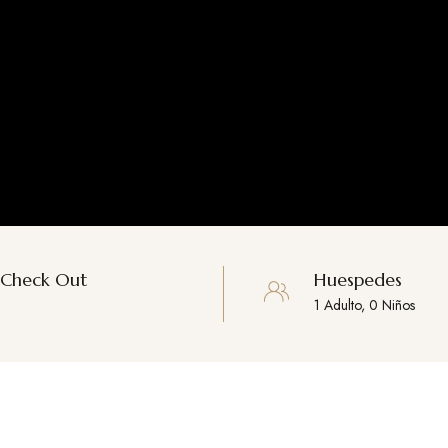
Check Out
Huespedes