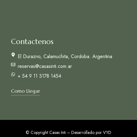
Contactenos
El Durazno, Calamuchita, Cordoba. Argentina
reservas@casasinti.com.ar
+ 54 9 11 3178 1454
Como Llegar
© Copyright Casas Inti – Desarrollado por
VYD