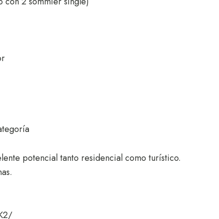
o con 2 sommier single)
or
ategoría
lente potencial tanto residencial como turístico.
nas.
K2/